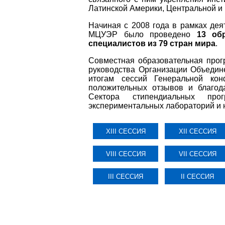
Латинской Америки, Центральной и 
Начиная с 2008 года в рамках де
МЦУЭР было проведено
13 об
специалистов из 79 стран мира
.
Совместная образовательная про
руководства Организации Объедин
итогам сессий Генеральной ко
положительных отзывов и благод
Сектора стипендиальных про
экспериментальных лабораторий и 
XIII СЕССИЯ
XII СЕССИЯ
VIII СЕССИЯ
VII СЕССИЯ
III СЕССИЯ
II СЕССИЯ