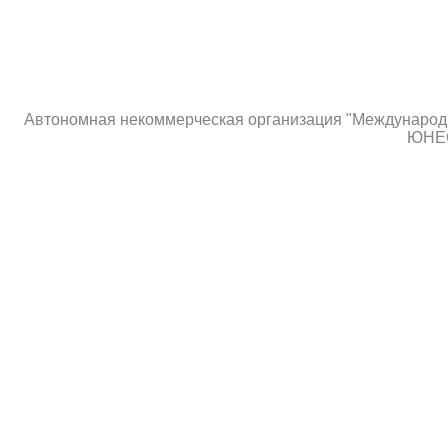
Автономная некоммерческая организация "Международны
ЮНЕС