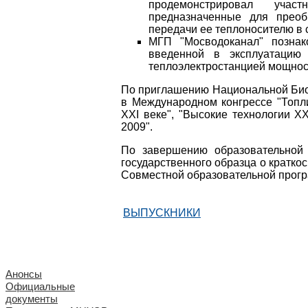
продемонстрировал учас
предназначенные для прео
передачи ее теплоносителю в 
МГП "Мосводоканал" познак
введенной в эксплуатацию
теплоэлектростанцией мощност
По приглашению Национальной Био
в Международном конгрессе "Топли
ХХI веке", "Высокие технологии XX
2009".
По завершению образовательной
государственного образца о кратк
Совместной образовательной про
ВЫПУСКНИКИ
Анонсы
Официальные
документы