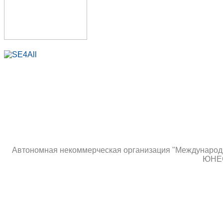
Автономная некоммерческая организация "Международны
ЮНЕС