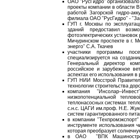
ОАО "РусГидро" организовало
проекты компании в области 
работой Загорской гидро-ак
филиала ОАО "РусГидро" - "За
ГУП г. Москвы по эксплуата
зданий предоставил возм
фотоэлектрических установок
Мичуринском проспекте в г. 
энерго" С.А. Ткачев
участники программы пос
специализируется на создани
Генеральный директор ком
российское и зарубежное вет
аспектах его использования в
ГУП НИИ Мосстрой Правител
технологии строительства доро
компания "Инсолар–Инвес
низкопотенциальной теплов
теплонасосных системах тепло
с.н.с. ЦАГИ им.проф. Н.Е. Жу
систем гарантированного пита
в компании "Техпромэкспорт
инструменте использования чи
которая преобразует солнечну
в ОАО "ВПК Машиностроен