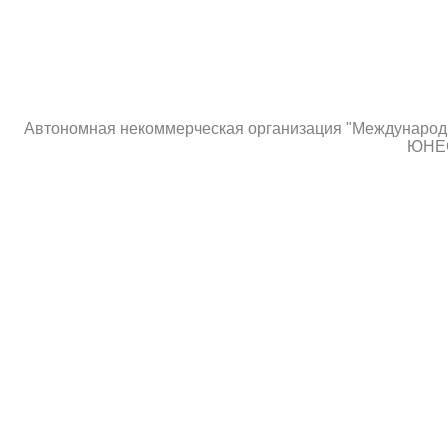
Автономная некоммерческая организация "Международны
ЮНЕС