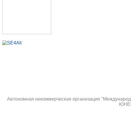
Автономная некоммерческая организация "Международны
ЮНЕС