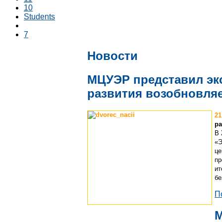
10
Students
7
Новости
МЦУЭР представил эк
развития возобновляе
21
ра
В 
«Э
це
пр
ит
бе
П
М