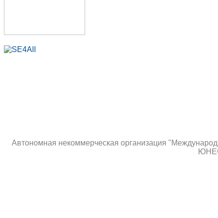
Автономная некоммерческая организация "Международны
ЮНЕС