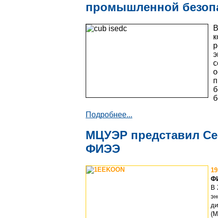
промышленной безоп
к
р
с
п
б
б
Подробнее...
МЦУЭР представил Сек
ФИЭЭ
19
Ф
В 
эн
ди
(М