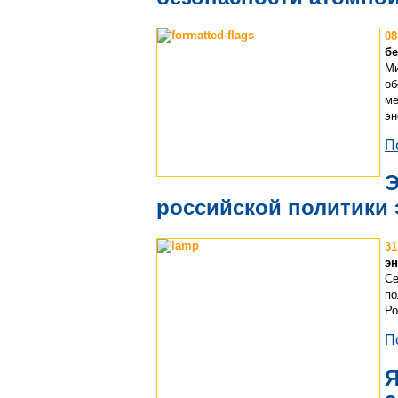
08
бе
Ми
об
ме
эн
П
Э
российской политики
31
эн
Се
по
Ро
П
Я