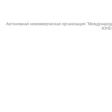
Автономная некоммерческая организация "Международны
ЮНЕС