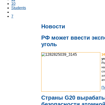
10
Students
7
Новости
РФ может ввести экс
уголь
14
уг
Ро
на
сп
эл
ат
П
Страны G20 вырабат
безопасности атомной