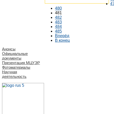
4
480
481
482
483
484
485
Вперёд
В конец
Анонсы
Официальные
документы
Презентация МЦУЭР
Фотоматериалы
Научная
деятельность