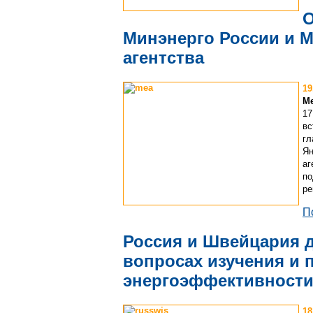
О
Минэнерго России и М
агентства
19
Ме
17
вс
гл
Ян
аг
по
ре
П
Россия и Швейцария д
вопросах изучения и 
энергоэффективности
18