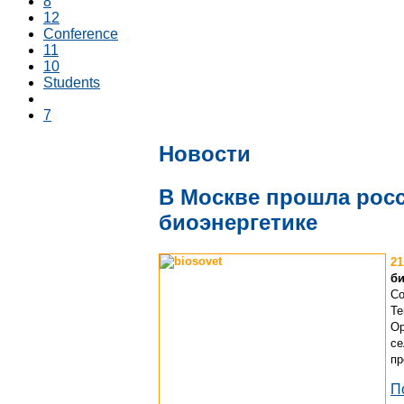
8
12
Conference
11
10
Students
7
Новости
В Москве прошла рос
биоэнергетике
21
би
Со
Те
Ор
се
пр
П