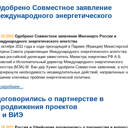
добрено Совместное заявление
еждународного энергетического
.10.2011
Одобрено Совместное заявление Минэнерго России и
ждународного энергетического агентства
 октября 2011 года в ходе проходящей в Париже (Франция) Министерско
тречи Совета управляющих Международного энергетического агентства
ава российской делегации заместитель Министра энергетики РФ А.Б.
овский и Исполнительный директор Международного энергетического
ентства (МЭА) М. Ван дер Хувен одобрили Совместное заявление, в кот
дчеркнули необходимость незамедлительных действий, направленных н
.
шение ключевых проблем энергетической политики
одробнее...
оговорились о партнерстве в
продвижения проектов
 и ВИЭ
.10.2011
Россия и Швейцария договорились о партнерстве в вопрос