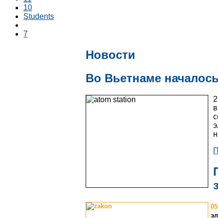
10
Students
7
Новости
Во Вьетнаме началос
2
с
э
н
П
05
эл