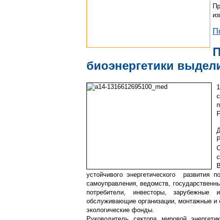
Пр
из
П
П
биоэнергетики выдел
1
Р
с
устойчивого энергетического развития 
самоуправления, ведомств, государственны
потребители, инвесторы, зарубежные 
обслуживающие организации, монтажные и 
экологические фонды.
Руководитель сектора мировой энергети