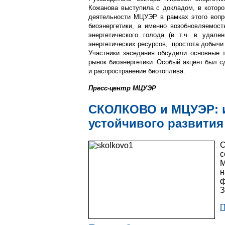
Кожанова выступила с докладом, в которо
деятельности МЦУЭР в рамках этого вопр
биоэнергетики, а именно возобновляемост
энергетического голода (в т.ч. в удал
энергетических ресурсов, простота добычи
Участники заседания обсудили основные т
рынок биоэнергетики. Особый акцент был с
и распространение биотоплива.
Пресс-центр МЦУЭР
СКОЛКОВО и МЦУЭР: 
устойчивого развития
С
с
М
н
ф
З
П