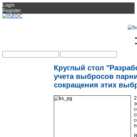
Login
Register
Круглый стол "Разраб
учета выбросов парни
сокращения этих выб
2
э
с
с
с
п