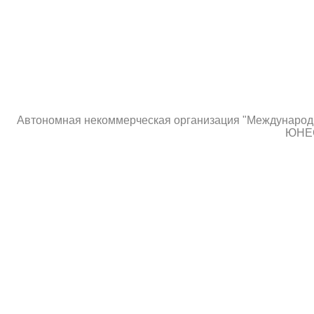
Автономная некоммерческая организация "Международны
ЮНЕС