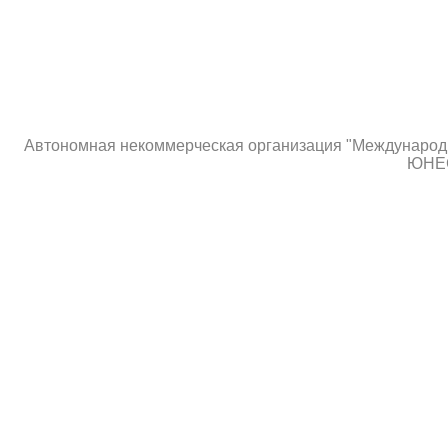
Автономная некоммерческая организация "Международны
ЮНЕС