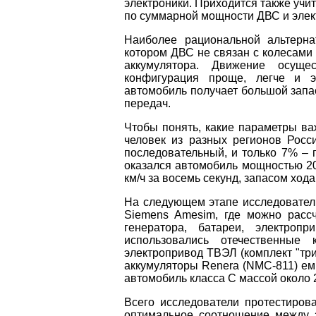
электроники. Приходится также учи
по суммарной мощности ДВС и элек
Наиболее рациональной альтерна
котором ДВС не связан с колесами 
аккумулятора. Движение осущес
конфигурация проще, легче и э
автомобиль получает большой запас
передач.
Чтобы понять, какие параметры ва
человек из разных регионов Росс
последовательный, и только 7% – 
оказался автомобиль мощностью 20
км/ч за восемь секунд, запасом ход
На следующем этапе исследовател
Siemens Amesim, где можно рассч
генератора, батареи, электроп
использовались отечественные 
электропривод ТВЭЛ (комплект "три
аккумуляторы Renera (NMC-811) емк
автомобиль класса C массой около 
Всего исследователи протестиров
оптимальное соотношение между 