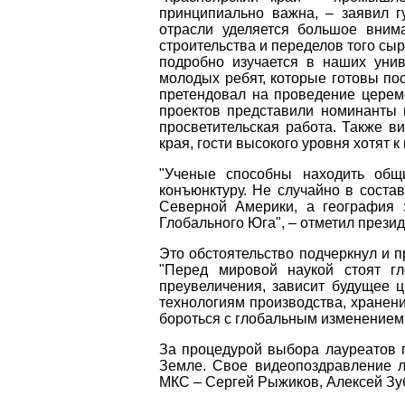
принципиально важна, – заявил г
отрасли уделяется большое вним
строительства и переделов того сырь
подробно изучается в наших уни
молодых ребят, которые готовы по
претендовал на проведение церем
проектов представили номинанты п
просветительская работа. Также в
края, гости высокого уровня хотят к
"Ученые способны находить общ
конъюнктуру. Не случайно в соста
Северной Америки, а география 
Глобального Юга", – отметил прези
Это обстоятельство подчеркнул и 
"Перед мировой наукой стоят гл
преувеличения, зависит будущее 
технологиям производства, хранен
бороться с глобальным изменением 
За процедурой выбора лауреатов п
Земле. Свое видеопоздравление л
МКС – Сергей Рыжиков, Алексей Зу