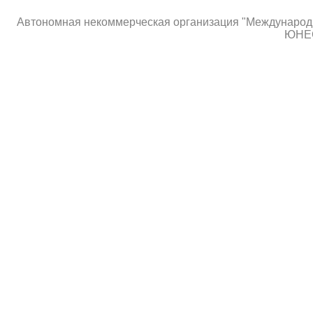
Автономная некоммерческая организация "Международны
ЮНЕС