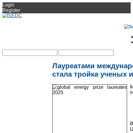
Login
Register
Лауреатами междунар
стала тройка ученых 
М
о
В
Ц