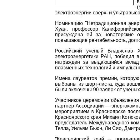
в
(
электроэнергии сверх- и ультравыс
Номинацию "Нетрадиционная энер
Хуан, профессор Калифорнийско
присуждена ей за новаторские о
повышающие рентабельность, долго
Российский ученый Владислав Х
электроэнергетики РАН, победил 
награжден за выдающийся вклад 
плазменных технологий и импульсно
Имена лауреатов премии, которую
выбраны из шорт-листа, куда вошл
были включены 90 заявок от ученых 
Участников церемонии объявления 
партнер Ассоциации — энергокомпа
мероприятием в Красноярске после
Красноярского края Михаил Котюков
председатель Международного коми
Телла, Уильям Бьюн, Ли Сяо, Дмитр
"Красноярский край – промышле