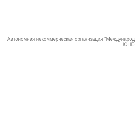
Автономная некоммерческая организация "Международны
ЮНЕС