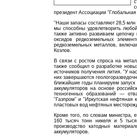
с
с
президент Ассоциации "Глобальная 
"Наши запасы составляют 28,5 млн 
мы способны удовлетворить любой 
также активно развиваем цепочку 
оксидов редкоземельных элемен
редкоземельных металлов, включа
Козлов.
В связи с ростом спроса на метал
также сообщил о разработке новы
источников получения лития. "У на
них завершаются геологоразведочн
ближайшие годы планируем запуск 
аккумуляторов на основе российс
техногенных образований — отва
"Газпром" и "Иркутская нефтяная 
пластовых вод нефтяных месторожд
Кроме того, по словам министра, 
160 тысяч тонн никеля и 5 тыся
производство катодных материал
аккумуляторов.