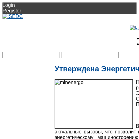
Login
Register
Утверждена Энергетич
Э
П
В
актуальные вызовы, что позволит н
энергетическому машиностроению