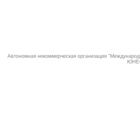
Автономная некоммерческая организация "Международны
ЮНЕС