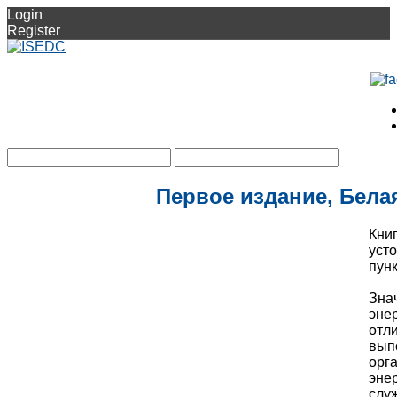
Login
Register
Первое издание, Бела
Кни
уст
пун
Зна
эне
отл
вып
орг
эне
слу