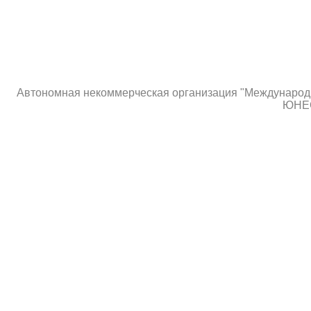
Автономная некоммерческая организация "Международны
ЮНЕС