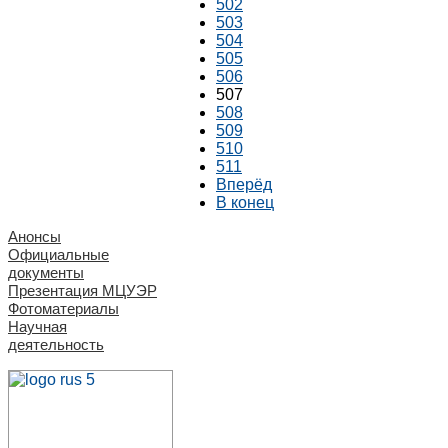
502
503
504
505
506
507
508
509
510
511
Вперёд
В конец
Анонсы
Официальные
документы
Презентация МЦУЭР
Фотоматериалы
Научная
деятельность