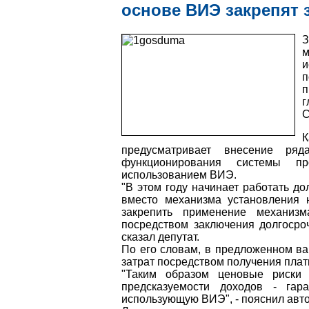
основе ВИЭ закрепят 
З
м
и
п
п
г
С
предусматривает внесение ряд
функционирования системы пр
использованием ВИЭ.
"В этом году начинает работать д
вместо механизма установления 
закрепить применение механиз
посредством заключения долгосро
сказал депутат.
По его словам, в предложенном ва
затрат посредством получения плат
"Таким образом ценовые риски 
предсказуемости доходов - гар
использующую ВИЭ", - пояснил авт