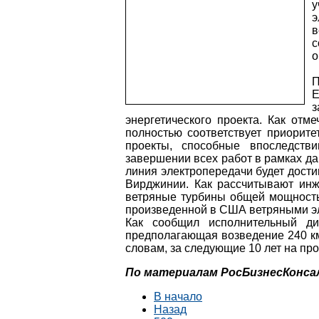
э
в
с
о
П
E
з
энергетического проекта. Как отм
полностью соответствует приорите
проекты, способные впоследстви
завершении всех работ в рамках дан
линия электропередачи будет дости
Вирджинии. Как рассчитывают инже
ветряные турбины общей мощностью
произведенной в США ветряными эл
Как сообщил исполнительный дир
предполагающая возведение 240 км
словам, за следующие 10 лет на про
По материалам
РосБизнесКонса
В начало
Назад