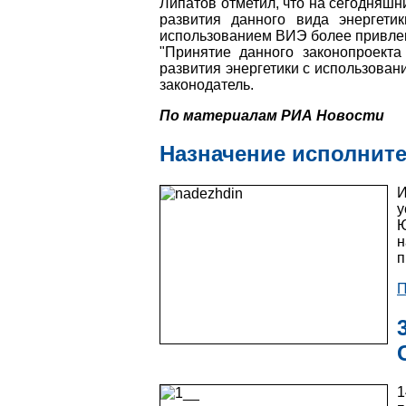
Липатов отметил, что на сегодняш
развития данного вида энергети
использованием ВИЭ более привлек
"Принятие данного законопроект
развития энергетики с использован
законодатель.
По материалам РИА Новости
Назначение исполнит
у
Ю
п
П