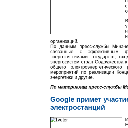
п
с
о
В
у
н
н
организаций.
По данным пресс-службы Минэнер
связанные с эффективным фу
энергосистемами государств, вх
энергосистем стран Содружества к
общего электроэнергетическог
мероприятий по реализации Конце
энергетики и другие.
По материалам пресс-службы М
Google примет участи
электростанций
И
E