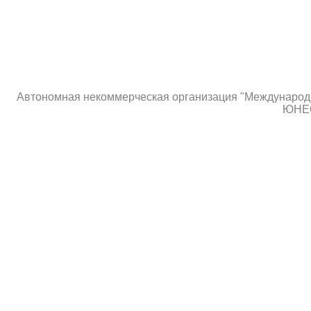
Автономная некоммерческая организация "Международны
ЮНЕС