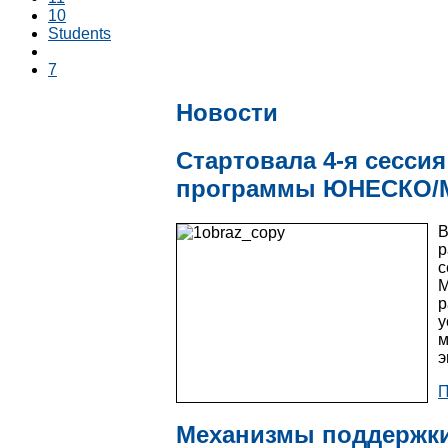
10
Students
7
Новости
Cтартовала 4-я сесси
программы ЮНЕСКО/
В
р
с
М
р
у
м
э
П
Механизмы поддержки