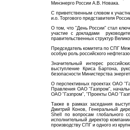
Минэнерго России А.В. Новака.
С приветственным словом к участн
и.о. Торгового представителя Росси
О том, что "День России" стал клю
участие с докладами руководит
правительственных структур Велико
Председатель комитета по СПГ Межд
особую роль российского нефтегазо
Значительный интерес российск
выступление Криса Бартона, рук
безопасности Министерства энергет
О перспективных проектах ОАО "Г
Правления ОАО "Газпром", начальн
ОАО "Газпром", "Проекты ОАО "Газп
Также в рамках заседания высту
Дмитрий Конов, Генеральный дир
Shell по вопросам глобального с
исполнительный директор компании
производству СПГ и одного из круп