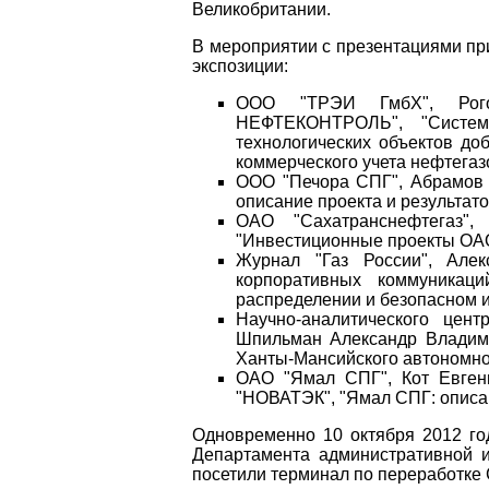
Великобритании.
В мероприятии c презентациями пр
экспозиции:
ООО "ТРЭИ ГмбХ", Рогов
НЕФТЕКОНТРОЛЬ", "Систем
технологических объектов доб
коммерческого учета нефтега
ООО "Печора СПГ", Абрамов 
описание проекта и результат
ОАО "Сахатранснефтегаз",
"Инвестиционные проекты ОАО
Журнал "Газ России", Алек
корпоративных коммуникац
распределении и безопасном 
Научно-аналитического цен
Шпильман Александр Владими
Ханты-Мансийского автономно
ОАО "Ямал СПГ", Кот Евген
"НОВАТЭК", "Ямал СПГ: описан
Одновременно 10 октября 2012 го
Департамента административной 
посетили терминал по переработке 