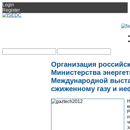
Login
Register
Организация российск
Министерства энергет
Международной выста
сжиженному газу и не
к
Р
п
э