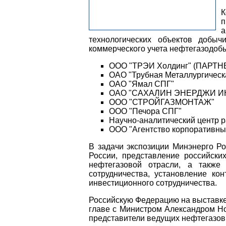
К
п
технологических объектов добычи
коммерческого учета нефтегазодоб
ООО "ТРЭИ Холдинг" (ПАРТНЕ
ОАО "Трубная Металлургическ
ОАО "Ямал СПГ"
ОАО "САХАЛИН ЭНЕРДЖИ И
ООО "СТРОЙГАЗМОНТАЖ"
ООО "Печора СПГ"
Научно-аналитический центр 
ООО "Агентство корпоративных
В задачи экспозиции Минэнерго Р
России, представление российски
нефтегазовой отрасли, а также 
сотрудничества, установление ко
инвестиционного сотрудничества.
Российскую Федерацию на выставк
главе с Министром Александром Но
представители ведущих нефтегазов