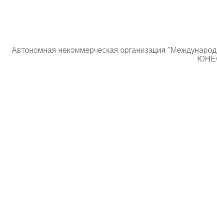
Автономная некоммерческая организация "Международны
ЮНЕС