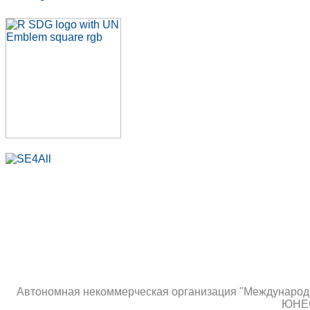
Автономная некоммерческая организация "Международны
ЮНЕС