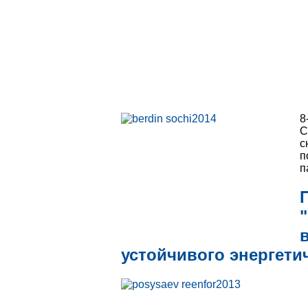
8
С
с
п
п
устойчивого энергети