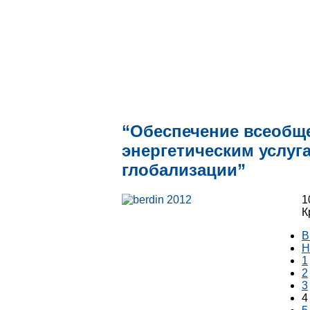
“Обеспечение всеобщ
энергетическим услуг
глобализации”
1
К
В
Н
1
2
3
4